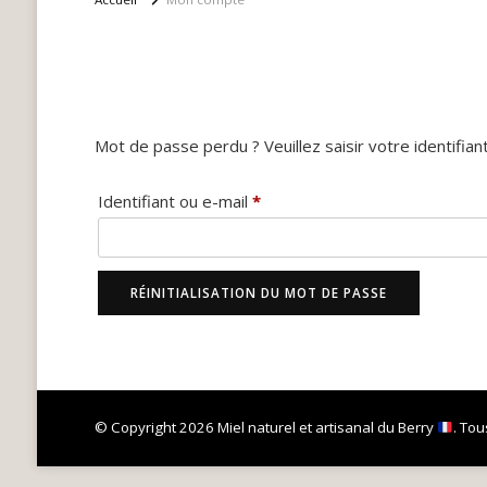
Mot de passe perdu
Mot de passe perdu ? Veuillez saisir votre identifia
Obligatoire
Identifiant ou e-mail
*
RÉINITIALISATION DU MOT DE PASSE
© Copyright 2026
Miel naturel et artisanal du Berry
. Tou