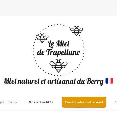
Miel naturel et artisanal du Berry
apellune
Nos actualités
Commander notre miel
C